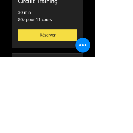
Circuit Training
30 min
80.-
80.- pour 11 cours
pour
11
cours
Réserver
TRX
Carte
Carte à points
à
points