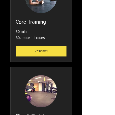
Core Training
30 min
80.-
80.- pour 11 cours
pour
11
cours
Réserver