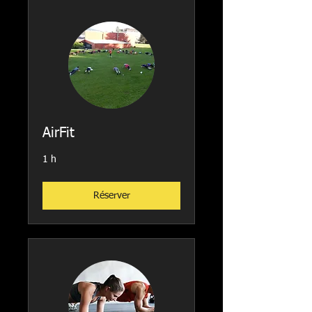
AirFit
1 h
Réserver