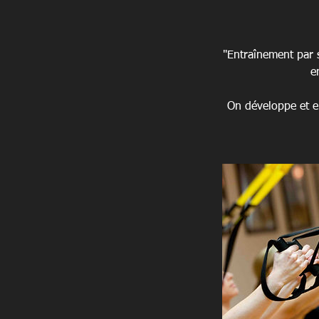
"Entraî­ne­ment par
e
On déve­loppe et en