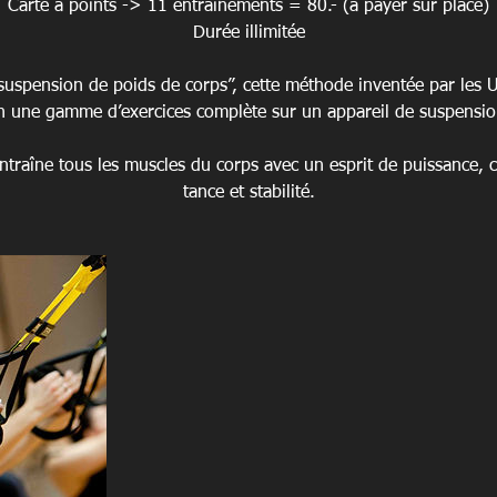
Carte à points -> 11 entraînements = 80.- (à payer sur place)
Durée illimitée
 suspension de poids de corps”, cette méthode inven­tée par les 
n une gamme d’exercices com­plète sur un appa­reil de sus­pen­sio
traîne tous les muscles du corps avec un esprit de puis­sance, coo
tance et stabilité.