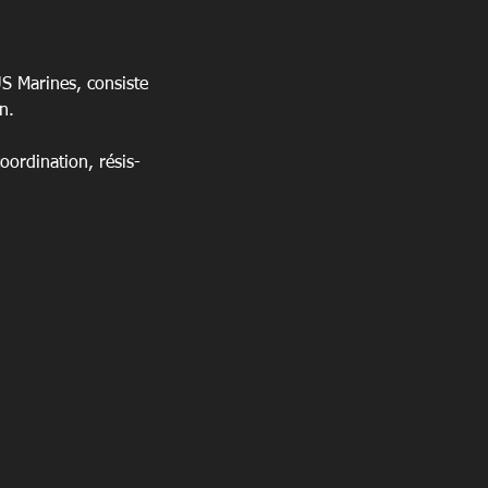
US Marines, consiste
n.
r­di­na­tion, résis­