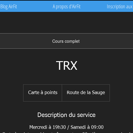
Blog AirFit
A propos d'AirFit
Inscription aux
Cours complet
TRX
Carte
à
Carte à points
Route de la Sauge
points
Description du service
Mercredi à 19h30 / Samedi à 09:00